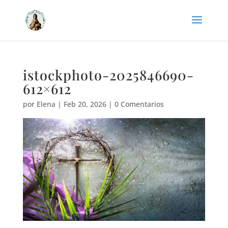
istockphoto-2025846690-
612×612
por
Elena
|
Feb 20, 2026
|
0 Comentarios