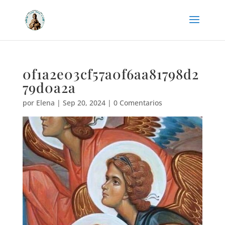
0f1a2e03cf57a0f6aa81798d2
79d0a2a
por
Elena
|
Sep 20, 2024
|
0 Comentarios