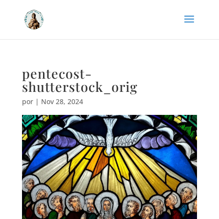
pentecost-
shutterstock_orig
por
|
Nov 28, 2024