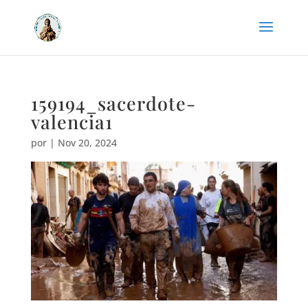
159194_sacerdote-
valencia1
por
|
Nov 20, 2024